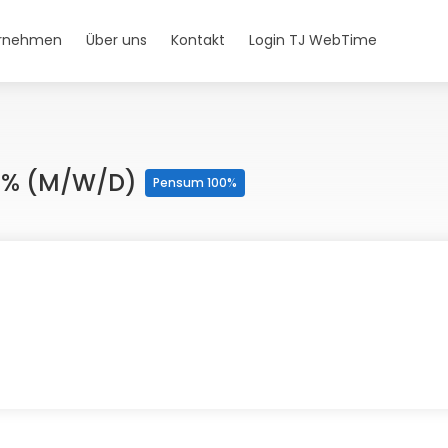
ernehmen
Über uns
Kontakt
Login TJ WebTime
00% (m/w/d)
Pensum 100%