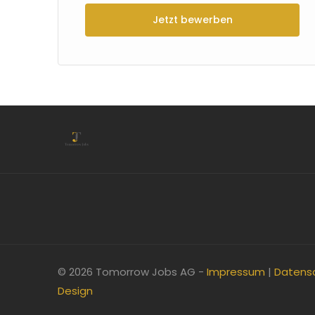
Jetzt bewerben
© 2026 Tomorrow Jobs AG -
Impressum
|
Datens
Design