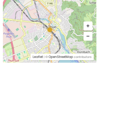
Leaflet
OpenStreetMap
| ©
contributors