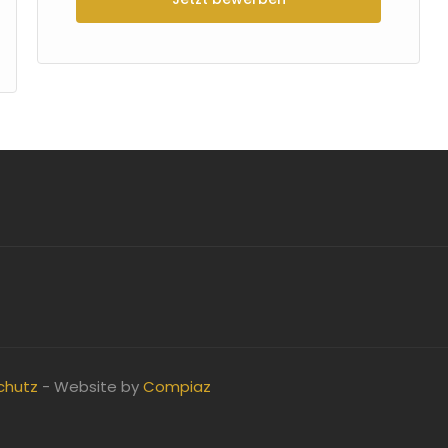
chutz
- Website by
Compiaz