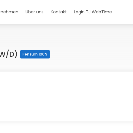
ernehmen
Über uns
Kontakt
Login TJ WebTime
/W/D)
Pensum 100%