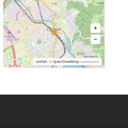
Leaflet
OpenStreetMap
| ©
contributors