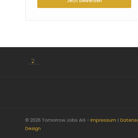
Jetzt bewerben
© 2026 Tomorrow Jobs AG -
Impressum
|
Datens
Design