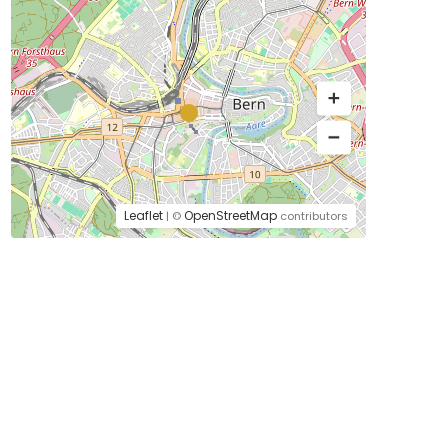
Leaflet
OpenStreetMap
| ©
contributors