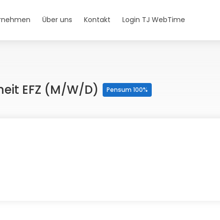
ernehmen
Über uns
Kontakt
Login TJ WebTime
eit EFZ (m/w/d)
Pensum 100%