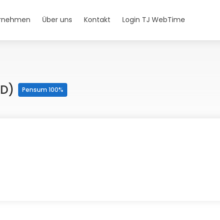
ernehmen
Über uns
Kontakt
Login TJ WebTime
/d)
Pensum 100%