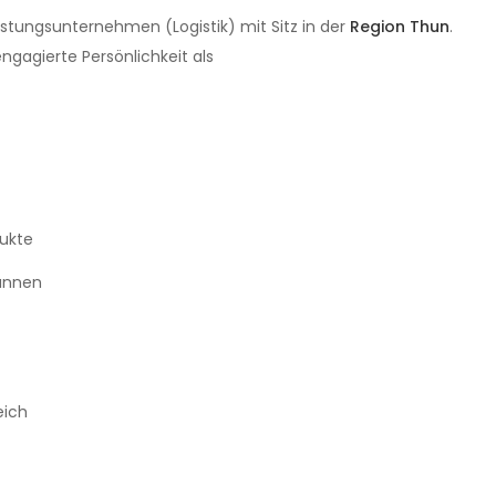
eistungsunternehmen (Logistik) mit Sitz in der
Region Thun
.
ngagierte Persönlichkeit als
dukte
annen
eich